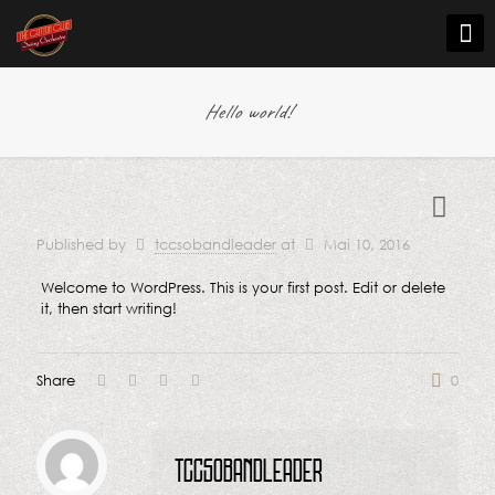
Hello world!
Published by
tccsobandleader
at
Mai 10, 2016
Welcome to WordPress. This is your first post. Edit or delete
it, then start writing!
Share
0
tccsobandleader